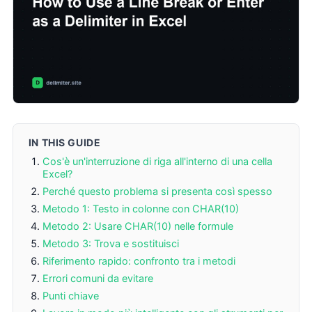
IN THIS GUIDE
Cos'è un'interruzione di riga all'interno di una cella
Excel?
Perché questo problema si presenta così spesso
Metodo 1: Testo in colonne con CHAR(10)
Metodo 2: Usare CHAR(10) nelle formule
Metodo 3: Trova e sostituisci
Riferimento rapido: confronto tra i metodi
Errori comuni da evitare
Punti chiave