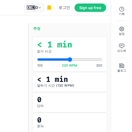
🇰🇷
로그인
Sign up
free
KO
기록
추정
설정
< 1 min
피드백
읽기 시간
100
200 WPM
300
블로그
< 1 min
말하기 시간 (130 WPM)
0
단어
0
문자