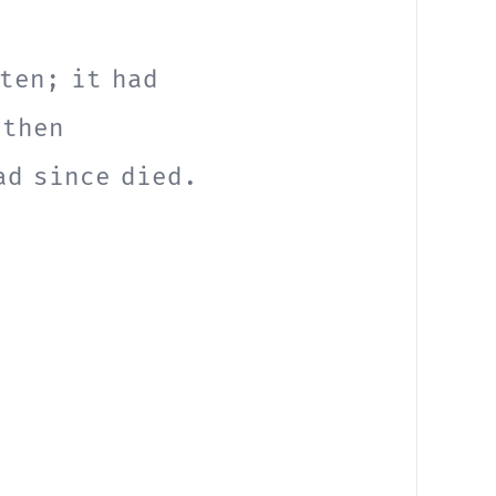
t
e
n
;
i
t
h
a
d
t
h
e
n
a
d
s
i
n
c
e
d
i
e
d
.
d
y
i
n
t
e
r
r
u
p
t
e
d
a
l
f
w
a
y
,
a
n
d
i
t
n
'
t
f
a
i
l
u
r
e
,
"
o
m
e
t
h
i
n
g
t
r
u
e
f
u
l
.
"