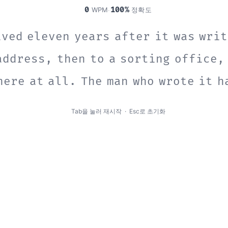
0
100%
WPM
정확도
·
i
v
e
d
e
l
e
v
e
n
y
e
a
r
s
a
f
t
e
r
i
t
w
a
s
w
r
i
t
a
d
d
r
e
s
s
,
t
h
e
n
t
o
a
s
o
r
t
i
n
g
o
f
f
i
c
e
,
h
e
r
e
a
t
a
l
l
.
T
h
e
m
a
n
w
h
o
w
r
o
t
e
i
t
h
e
a
d
i
t
a
l
o
u
d
a
t
t
h
e
t
a
b
l
e
,
a
n
d
n
o
b
o
Tab을 눌러 재시작 · Esc로 초기화
o
f
e
v
e
r
y
b
o
o
k
s
h
e
h
a
d
a
b
a
n
d
o
n
e
d
h
n
t
h
e
l
i
s
t
s
h
e
'
d
f
i
n
i
s
h
e
d
.
"
T
h
a
t
i
s
o
k
y
o
u
d
o
n
'
t
f
i
n
i
s
h
h
a
s
t
o
l
d
y
o
u
s
o
r
a
b
o
u
t
y
o
u
,
a
n
d
e
i
t
h
e
r
o
n
e
i
s
u
s
e