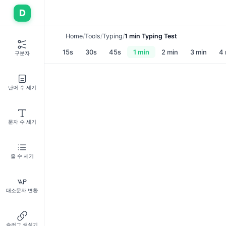
D
Home
Tools
Typing
1 min Typing Test
15s
30s
45s
1 min
2 min
3 min
4 
구분자
단어 수 세기
문자 수 세기
줄 수 세기
대소문자 변환
슬러그 생성기