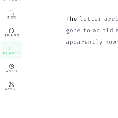
줄 정렬
T
h
e
l
e
t
t
e
r
a
r
r
g
o
n
e
t
o
a
n
o
l
d
중복 줄 제거
a
p
p
a
r
e
n
t
l
y
n
o
w
H
i
s
d
a
u
g
h
t
e
r
r
타이핑 테스트
h
e
r
.
읽기 시간
S
h
e
k
e
p
t
a
l
i
s
t
w
a
s
l
o
n
g
e
r
t
h
a
텍스트 도구
s
h
e
s
a
i
d
.
"
A
b
o
a
b
o
u
t
i
t
s
e
l
f
,