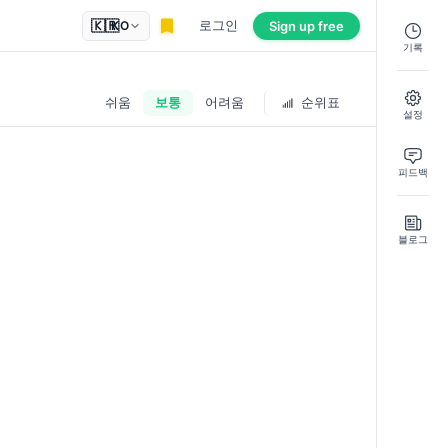
🇰🇷
로그인
Sign up
free
KO
기록
쉬움
보통
어려움
순위표
설정
피드백
블로그