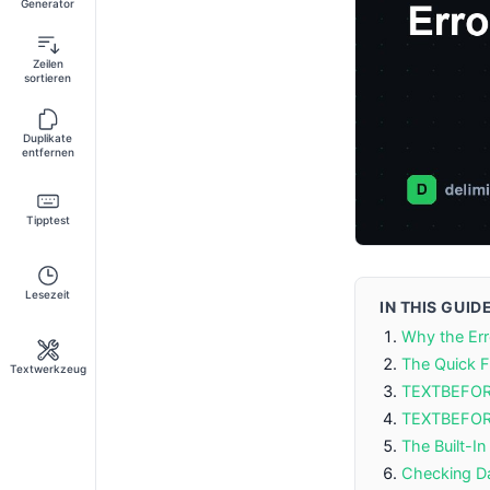
Generator
Zeilen
sortieren
Duplikate
entfernen
Tipptest
Lesezeit
IN THIS GUID
Why the Er
The Quick F
Textwerkzeug
TEXTBEFORE
TEXTBEFORE
The Built-I
Checking Da