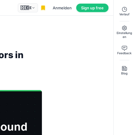
🇩🇪
Anmelden
Sign up
free
DE
Verlauf
Einstellung
en
ors in
Feedback
Blog