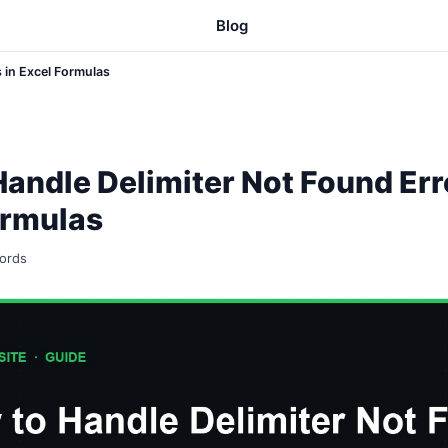
Blog
 in Excel Formulas
andle Delimiter Not Found Err
ormulas
ords