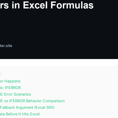
E
ror Happens
ix: IFERROR
 Error Scenarios
 vs IFERROR Behavior Comparison
n Fallback Argument (Excel 365)
ta Before It Hits Excel