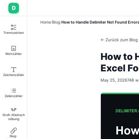
D
Home
Blog
How to Handle Delimiter Not Found Errors
Trennzeichen
← Zurück zum Blog
How to H
Wortzähler
Excel F
Zeichenzähler
May 25, 2026
748 w
Zeilenzähler
Groß-/Kleinsch
reibung
Slug-